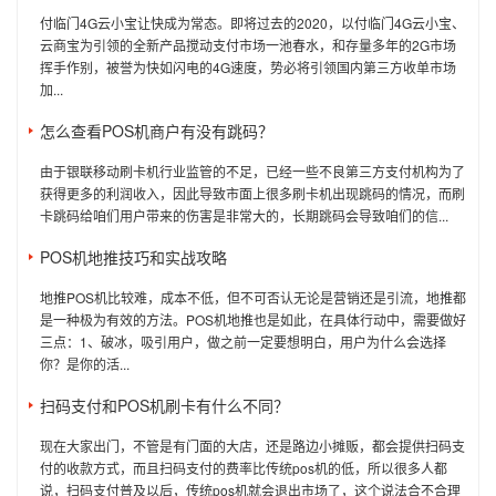
付临门4G云小宝让快成为常态。即将过去的2020，以付临门4G云小宝、
云商宝为引领的全新产品搅动支付市场一池春水，和存量多年的2G市场
挥手作别，被誉为快如闪电的4G速度，势必将引领国内第三方收单市场
加...
怎么查看POS机商户有没有跳码？
由于银联移动刷卡机行业监管的不足，已经一些不良第三方支付机构为了
获得更多的利润收入，因此导致市面上很多刷卡机出现跳码的情况，而刷
卡跳码给咱们用户带来的伤害是非常大的，长期跳码会导致咱们的信...
POS机地推技巧和实战攻略
地推POS机比较难，成本不低，但不可否认无论是营销还是引流，地推都
是一种极为有效的方法。POS机地推也是如此，在具体行动中，需要做好
三点：1、破冰，吸引用户，做之前一定要想明白，用户为什么会选择
你？是你的活...
扫码支付和POS机刷卡有什么不同？
现在大家出门，不管是有门面的大店，还是路边小摊贩，都会提供扫码支
付的收款方式，而且扫码支付的费率比传统pos机的低，所以很多人都
说，扫码支付普及以后，传统pos机就会退出市场了，这个说法合不合理