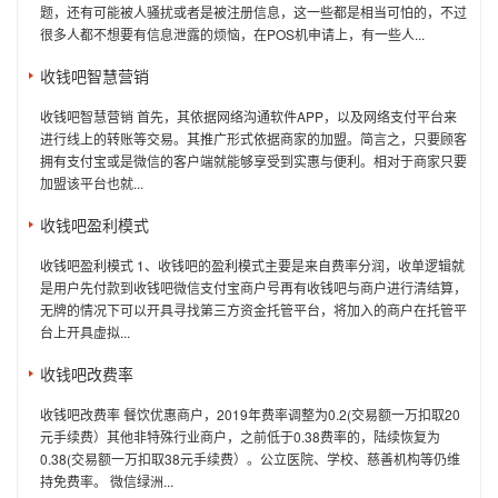
题，还有可能被人骚扰或者是被注册信息，这一些都是相当可怕的，不过
很多人都不想要有信息泄露的烦恼，在POS机申请上，有一些人...
收钱吧智慧营销
收钱吧智慧营销 首先，其依据网络沟通软件APP，以及网络支付平台来
进行线上的转账等交易。其推广形式依据商家的加盟。简言之，只要顾客
拥有支付宝或是微信的客户端就能够享受到实惠与便利。相对于商家只要
加盟该平台也就...
收钱吧盈利模式
收钱吧盈利模式 1、收钱吧的盈利模式主要是来自费率分润，收单逻辑就
是用户先付款到收钱吧微信支付宝商户号再有收钱吧与商户进行清结算，
无牌的情况下可以开具寻找第三方资金托管平台，将加入的商户在托管平
台上开具虚拟...
收钱吧改费率
收钱吧改费率 餐饮优惠商户，2019年费率调整为0.2(交易额一万扣取20
元手续费）其他非特殊行业商户，之前低于0.38费率的，陆续恢复为
0.38(交易额一万扣取38元手续费）。公立医院、学校、慈善机构等仍维
持免费率。 微信绿洲...