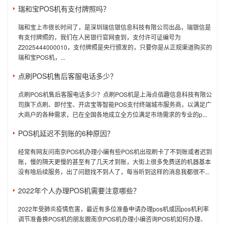
瑞和宝POS机有支付牌照吗？
瑞和宝上市很长时间了，是深圳瑞信银信息科技有限公司出品，瑞银信是
有支付牌照的，我们在人民银行官网查到，支付许可证编号为
Z2025444000010，支付牌照是央行颁发的，只要你是从正规渠道购买的
瑞和宝POS机，...
点刷POS机售后客服电话多少？
点刷POS机售后客服电话多少？点刷POS机是上海点佰趣信息科技有限公
司旗下点刷、即付宝、开店宝等智能POS支付终端城市服务商，以满足广
大商户的各种需求，已在全国各地成立全方位满足市场需求的专业的p...
POS机延迟不到账的6种原因？
经常有网友问南京POS机办理小编有些POS机出现刷卡了不到账或者迟到
账，慢的隔天更慢的甚至有了几天才到账，大街上很多免费送的机器基本
没有啥后续服务，出了问题找不到人了，每当听到这样的消息我都很不...
2022年个人办理POS机需要注意哪些？
2022年受肺炎疫情危害，最近有多位准备申请办理pos机或因pos机利率
调节准备换POS机的朋友跟南京POS机办理小编咨询POS机如何办理、