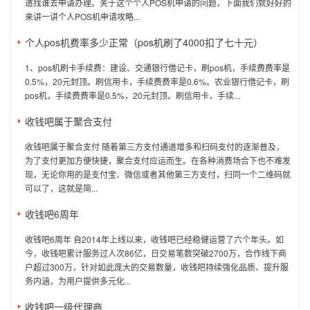
道找谁去申请办理。关于这个个人POS机申请的问题，下面我们就好好的
来讲一讲个人POS机申请攻略...
个人pos机费率多少正常（pos机刷了4000扣了七十元）
1、pos机刷卡手续费：建设、交通银行借记卡，刷pos机，手续费费率是
0.5%，20元封顶。刷信用卡，手续费费率是0.6%。农业银行借记卡，刷
pos机，手续费费率是0.5%，20元封顶。刷信用卡，手续...
收钱吧属于聚合支付
收钱吧属于聚合支付 随着第三方支付通道增多和扫码支付的逐渐普及，
为了支付更加方便快捷，聚合支付应运而生。在各种消费场合下也不难发
现，无论你用的是支付宝、微信或者其他第三方支付，扫同一个二维码就
可以了，这就是简...
收钱吧6周年
收钱吧6周年 自2014年上线以来，收钱吧已经稳健运营了六个年头。如
今，收钱吧累计服务过人次86亿，日交易笔数突破2700万，合作线下商
户超过300万，针对如此庞大的交易数量，收钱吧持续强化品质、提升服
务内涵，为用户提供多元化...
收钱吧一级代理商