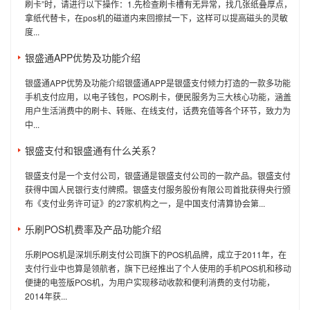
刷卡”时，请进行以下操作：1.先检查刷卡槽有无异常，找几张纸叠厚点，
拿纸代替卡，在pos机的磁道内来回擦拭一下，这样可以提高磁头的灵敏
度...
银盛通APP优势及功能介绍
银盛通APP优势及功能介绍银盛通APP是银盛支付倾力打造的一款多功能
手机支付应用，以电子钱包，POS刷卡，便民服务为三大核心功能，涵盖
用户生活消费中的刷卡、转账、在线支付，话费充值等各个环节，致力为
中...
银盛支付和银盛通有什么关系？
银盛支付是一个支付公司，银盛通是银盛支付公司的一款产品。银盛支付
获得中国人民银行支付牌照。银盛支付服务股份有限公司首批获得央行颁
布《支付业务许可证》的27家机构之一，是中国支付清算协会第...
乐刷POS机费率及产品功能介绍
乐刷POS机是深圳乐刷支付公司旗下的POS机品牌，成立于2011年，在
支付行业中也算是领航者，旗下已经推出了个人使用的手机POS机和移动
便捷的电签版POS机，为用户实现移动收款和便利消费的支付功能，
2014年获...