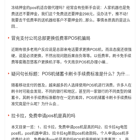
冻结押金的pos机适合做代理吗？经常会有些新手会说：人家机器也是免
费送还不要押金，我们这个免费送还要押金298元，没办法干，推不动！
我要去干低费率的送机器给客户不要押金的...那么，事情本质真的是这么
回...
冒充支付公司总部更换低费率POS机骗局
近期有很多老用户反应说是总部来电话要求更换POS机，而且态度还很强
硬，说是必须更换，不然出现问题后果自负等等。以低费率，刷卡免手续
费等套路忽悠客户更换机子等，今天南京POS机办理小编...
疑问句长标题：POS机储蓄卡刷卡手续费标准是什么？为什么不同银行和地区的收费标准存在差异？
随着移动支付的普及，越来越多的人选择使用POS机进行消费，许多人在
刷卡时可能会发现，不同的银行和地区，甚至同一家银行的不同类型的储
蓄卡，其刷卡手续费标准都存在一定的差异，POS机储蓄卡刷卡手续费标
准究竟是什么呢？为什么会...
拉卡拉，免费申请pos机是真的吗
本文目录一览：1、拉卡拉，免费申请pos机是真的吗2、拉卡拉4g电签
pos机，pos机器申请3、拉卡拉4g新款pos机收款码，个人申请pos机手
续费拉卡拉，免费申请pos机是真的吗POS机使用相关注意事项：1、商