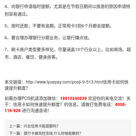
4、向银行申请临时提额，尤其是在节假日期间以旅游的原因申请特
别容易通过。
5、按时还款，不要有逾期，正常用卡3到6个月都会提额。
6、要合理办理银行分期业务，让银行赚点钱。
7、刷卡商户类型要多样化，尽量涵盖10个行业以上，比如商场、超
市、酒店、餐饮、健身房等。
本文链接：
http://www.lyuepay.com/posji-9-513.html
信用卡如何快
速提升额度？
如需办理POS机请添加微信：
18910340839
欢迎你的来电交流！关
于：
信用卡如何快速提升额度？
的信息，请拨打免费电话：
4008-
118-928
进行沟通咨询！
上一篇：
兴业信用卡能提额吗？
下一篇：
银行卡被风控冻结,什么时候能解封？