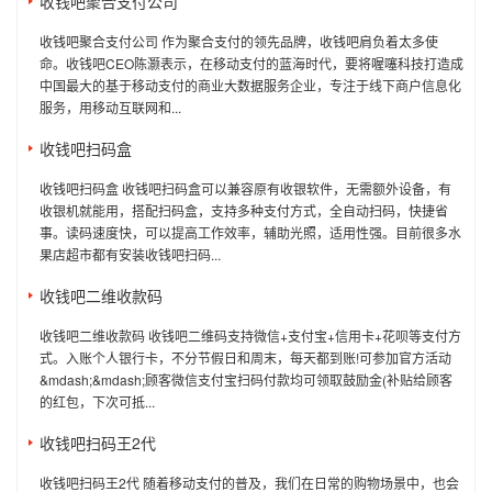
收钱吧聚合支付公司
收钱吧聚合支付公司 作为聚合支付的领先品牌，收钱吧肩负着太多使
命。收钱吧CEO陈灏表示，在移动支付的蓝海时代，要将喔噻科技打造成
中国最大的基于移动支付的商业大数据服务企业，专注于线下商户信息化
服务，用移动互联网和...
收钱吧扫码盒
收钱吧扫码盒 收钱吧扫码盒可以兼容原有收银软件，无需额外设备，有
收银机就能用，搭配扫码盒，支持多种支付方式，全自动扫码，快捷省
事。读码速度快，可以提高工作效率，辅助光照，适用性强。目前很多水
果店超市都有安装收钱吧扫码...
收钱吧二维收款码
收钱吧二维收款码 收钱吧二维码支持微信+支付宝+信用卡+花呗等支付方
式。入账个人银行卡，不分节假日和周末，每天都到账!可参加官方活动
&mdash;&mdash;顾客微信支付宝扫码付款均可领取鼓励金(补贴给顾客
的红包，下次可抵...
收钱吧扫码王2代
收钱吧扫码王2代 随着移动支付的普及，我们在日常的购物场景中，也会