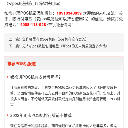
（安pos电签版可以跨省使用吗）
如需办理POS机请添加微信：
18910340839
欢迎你的来电交流！关
于：
随行付电签（安pos电签版可以跨省使用吗）
的信息，请拨打免
费电话：
4008-118-928
进行沟通咨询！
上一篇：
焦作哪里有卖pos机的（pos机有没有卖的）
下一篇：
无人机pos数据包括哪些（带pos的无人机最便宜多少钱）
推荐POS机报道
银盛通POS机有支付牌照吗？
伴随着科技的发展，手机支付POS收单业务领域也迈入了飞速的发展趋
势，全国各地各种各样三方支付平台新的POS商品五花八门。实际上，对
很多人而言，不论是做买卖收付款或是自身刷信用卡资金周转用，POS机
实...
2022年刷卡POS机排行版前十推荐
现在有信用卡的越来越多，而且通过POS机来刷卡的人也非常多，但是