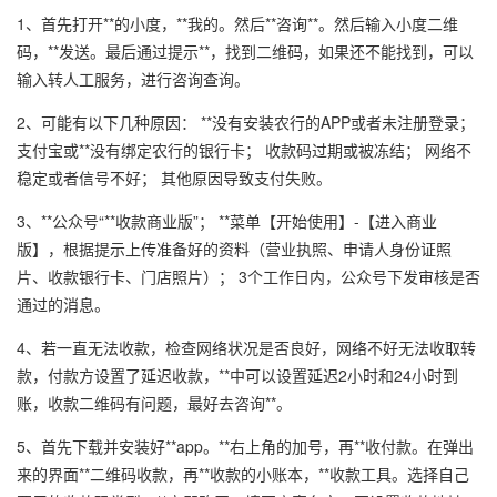
1、首先打开**的小度，**我的。然后**咨询**。然后输入小度二维
码，**发送。最后通过提示**，找到二维码，如果还不能找到，可以
输入转人工服务，进行咨询查询。
2、可能有以下几种原因： **没有安装农行的APP或者未注册登录；
支付宝或**没有绑定农行的银行卡； 收款码过期或被冻结； 网络不
稳定或者信号不好； 其他原因导致支付失败。
3、**公众号“**收款商业版”； **菜单【开始使用】-【进入商业
版】，根据提示上传准备好的资料（营业执照、申请人身份证照
片、收款银行卡、门店照片）； 3个工作日内，公众号下发审核是否
通过的消息。
4、若一直无法收款，检查网络状况是否良好，网络不好无法收取转
款，付款方设置了延迟收款，**中可以设置延迟2小时和24小时到
账，收款二维码有问题，最好去咨询**。
5、首先下载并安装好**app。**右上角的加号，再**收付款。在弹出
来的界面**二维码收款，再**收款的小账本，**收款工具。选择自己