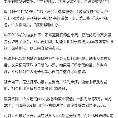
要用的收款码类型，**立即购买，填写商家名字，再设置收款地址。
6、打开**上**APP，**右下角我，选择服务。2选择钱包中帮助中
心！--2第2步 选择钱包中帮助中心 带第一步、第二步 样式--**钱
包，进入页面后，**底部帮助中心。
电签POS机的缺点如下：不能直接打印出小票，获取纸质小票需要
先获取电子小票，然后再打印；功能上相对于传统大pos来讲有所限
制。温馨提示：以上内容仅供参考。
电签版POS他的缺点有哪些呢？不能直接打印小票，刷卡交易成功
后，交易记录获取电子版的小票，如果要打印小票的话，有点麻
烦，不过针对个人刷卡或者小微商户这点可以忽略。
缺点如下：无法打印小票，查询商户较为麻烦，流量卡都是内置
的，扣费相比自备的会贵出10-20块钱。
额度不同：个人用的pos机收款额度比较低，一般为单笔5万，当月
20万；而商家pos机 用营业执照进件，额度能够去到单笔60万。
可以，但最好不要。现在很多大pos都是无线的，而且比过去的固定