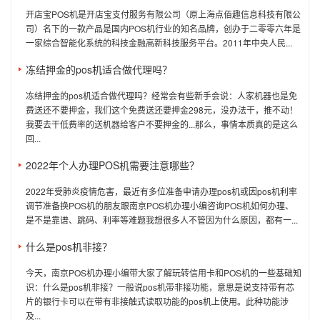
开店宝POS机是开店宝支付服务有限公司（原上海点佰趣信息科技有限公
司）名下的一款产品是国内POS机行业的知名品牌，创办于二零零六年是
一家综合智能化系统的科技金融高新科技服务平台。2011年中央人民...
冻结押金的pos机适合做代理吗？
冻结押金的pos机适合做代理吗？经常会有些新手会说：人家机器也是免
费送还不要押金，我们这个免费送还要押金298元，没办法干，推不动！
我要去干低费率的送机器给客户不要押金的...那么，事情本质真的是这么
回...
2022年个人办理POS机需要注意哪些？
2022年受肺炎疫情危害，最近有多位准备申请办理pos机或因pos机利率
调节准备换POS机的朋友跟南京POS机办理小编咨询POS机如何办理、
是不是靠谱、跳码、利率等难题我想很多人不管因为什么原因，都有一...
什么是pos机非接？
今天，南京POS机办理小编带大家了解玩转信用卡和POS机的一些基础知
识：什么是pos机非接？一般说pos机带非接功能，意思是说支持带有芯
片的银行卡可以在带有非接触式读取功能的pos机上使用。此种功能涉
及...