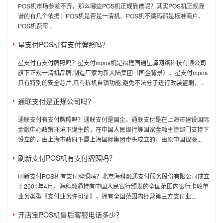
POS机市场参差不齐，那么哪些POS机正规靠谱呢？其实POS机正规靠
谱的有几个依据：POS机是否是一清机、POS机不跳码都是标准商户、
POS机费率...
星支付POS机有支付牌照吗？
星支付有支付牌照吗？星支付mpos机是福建国通星驿网络科技有限公司
旗下正规一清机品牌,制造厂家为新大陆集团（国企背景）。星支付mpos
具有特别的安全芯片,具有拆机自锁功能,避免不法分子进行改装盗刷，...
通联支付是正规公司吗？
通联支付有支付牌照吗？通联支付是国企。通联支付是在上海市建设国际
金融中心政策环境下诞生的，在中国人民银行等国家金融主管部门支持下
设立的，由上海市政府下属上海国际集团牵头成立的，由原中国银联...
刷新支付POS机有支付牌照吗？
刷新支付POS机有支付牌照吗？北京海科融通支付服务股份有限公司成立
于2001年4月。海科融通持有中国人民银行颁发的全国范围内银行卡收单
业务类型《支付业务许可证》，拥有全国范围内经营第三方支付业...
开店宝POS机售后客服电话多少？