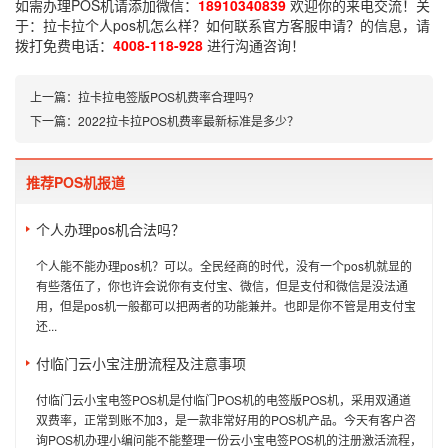
如需办理POS机请添加微信：
18910340839
欢迎你的来电交流！关
于：
拉卡拉个人pos机怎么样？如何联系官方客服申请？
的信息，请
拨打免费电话：
4008-118-928
进行沟通咨询！
上一篇：
拉卡拉电签版POS机费率合理吗?
下一篇：
2022拉卡拉POS机费率最新标准是多少？
推荐POS机报道
个人办理pos机合法吗？
个人能不能办理pos机？可以。全民经商的时代，没有一个pos机就显的
有些落伍了，你也许会说你有支付宝、微信，但是支付和微信是没法通
用，但是pos机一般都可以把两者的功能兼并。也即是你不管是用支付宝
还...
付临门云小宝注册流程及注意事项
付临门云小宝电签POS机是付临门POS机的电签版POS机，采用双通道
双费率，正常到账不加3，是一款非常好用的POS机产品。今天有客户咨
询POS机办理小编问能不能整理一份云小宝电签POS机的注册激活流程，