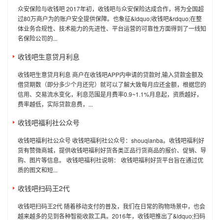
众安保险与收钱吧 2017年初，收钱吧与众安保险达成合作，将为全国超
过80万商户为的账户安全提供保障。也象征&ldquo;收钱吧&rdquo;在整
体业务合规性、技术能力的先进性、平台运营的可靠性方面得到了一线知
名保险公司的...
收钱吧生意贷月利息
收钱吧生意贷月利息 商户在收钱吧APP内申请的贷款时,输入贷款金额及
借贷期数（即分多少个月还完）就可以了解大致每月应还金额，根据您的
信用、交易流水变化，利息范围是月费率0.9~1.1%月息起，资质越好，
费率越低，实际贷款息费，...
收钱吧福利社公众号
收钱吧福利社公众号 收钱吧福利社公众号：shouqianba。收钱吧福利好
货有赞微商城，提供收钱吧福利好货各类正品行货商品的报价、促销、导
购、图片等信息。 收钱吧福利社说明： 收钱吧福利好货平台旨在通过优
质的图文和短...
收钱吧扫码王2代
收钱吧扫码王2代 随着移动支付的普及，我们在日常的购物场景中，也会
越来越多的见到各种智能收款工具。2016年，收钱吧推出了&ldquo;扫码