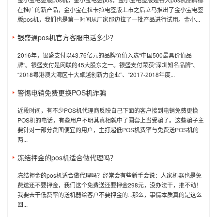
在推广的新产品，金小宝在拉卡拉电签版上市之后立马推出了金小宝电签
版pos机，我们也是第一时间从厂家那边拉了一批产品进行试用。金小...
银盛通pos机官方客服电话多少？
2016年，银盛支付以43.76亿元的品牌价值入选“中国500最具价值品
牌”。银盛支付是网联的45大股东之一。银盛支付荣获“深圳知名品牌”、
“2018粤港澳大湾区十大卓越创新力企业”、“2017-2018年度...
警惕电销免费更换POS机诈骗
近段时间，有不少POS机代理商反映自己下面的客户接到电销免费更换
POS机的电话，有些用户不明其真相就中了圈套上当受骗了。这些骗子主
要针对一部分贪图便宜的用户，主打超低POS机费率与免费送POS机的
两...
冻结押金的pos机适合做代理吗？
冻结押金的pos机适合做代理吗？经常会有些新手会说：人家机器也是免
费送还不要押金，我们这个免费送还要押金298元，没办法干，推不动！
我要去干低费率的送机器给客户不要押金的...那么，事情本质真的是这么
回...