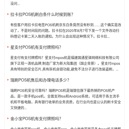
没问...
拉卡拉POS机刷白条什么时候到账？
有些客户用拉卡拉电签POS机刷京东白条竟然没有秒到……这个确实是改
动了，不是时间段的问题。拉卡拉在2020年8月7号下发一个文件改动扫
码借记卡第二天入账的通知。为什么会出现这种情况下。拉卡拉...
星支付POS机有支付牌照吗？
星支付有支付牌照吗？星支付mpos机是福建国通星驿网络科技有限公司
旗下正规一清机品牌,制造厂家为新大陆集团（国企背景）。星支付mpos
具有特别的安全芯片,具有拆机自锁功能,避免不法分子进行改装盗刷，...
瑞刷POS机售后和办理电话多少？
瑞刷POS机安全可靠吗？瑞刷POS机是瑞银信旗下最热销的POS机产
品，是一款手机pos机，全面支持Ios和Android系统，可适用于各主流手
机和平板电脑，具有银行收单的业务资质，在行业内也是公认的刷卡安全
又快捷的...
金小宝POS机有支付牌照吗？
金小宝电签版pos机，金小宝电签pos，金小宝电签版是各大pos机品牌都