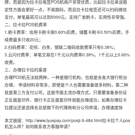
牌，而是因为拉卡拉电签POS机商户非常优质，比起拉卡拉来说稳
定性方面会更好一点，不易跳码，而且拉卡拉电签还可以扫码微信
支付，单笔最高可以达到5000元，支持广发刷卡，实用性非常强。
二、拉卡拉POS机费率
1.刷卡费率：信用卡刷卡按0.60%扣费，储蓄卡刷卡0.50%扣费，手
续费最多只收20元；
2.扫码费率：花呗、白条、银联二维码收款费率只有0.38%；
3.云闪付费率：单笔交易在1千元以内费率0.38%，1千元以上0.60%
收费。
三、办理拉卡拉的渠道
办理POS机无法就两种，一种是银行机构，也就是去各大银行柜台
办理， 申请材料非常多，即使是个人也需要准备很多材料，第二种
就是第三方支付公司，这是市面主流办理方式，只需要准备身份证
正反面复印件、银行卡正反面复印件就能办理成功，如果办理拉卡
拉建议还是选择去总部旗下的代理商和分公司申请，办理速度快
本文链接：
http://www.lyuepay.com/posji-9-484.html
拉卡拉个人pos
机怎么样？如何联系官方客服申请？