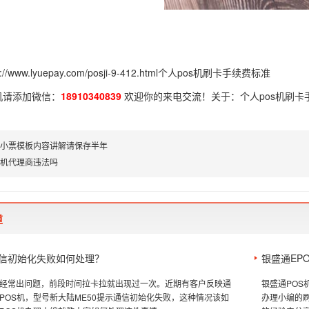
p://www.lyuepay.com/posji-9-412.html
个人pos机刷卡手续费标准
机请添加微信：
18910340839
欢迎你的来电交流！关于：
个人pos机刷
s机小票模板内容讲解请保存半年
s机代理商违法吗
道
s通信初始化失败如何处理？
银盛通EP
经常出问题，前段时间拉卡拉就出现过一次。近期有客户反映通
银盛通POS
签版POS机，型号新大陆ME50提示通信初始化失败，这种情况该如
办理小编的