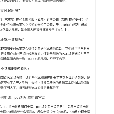
下银盛通POS机安全吗？真实的刷卡经验告诉你...
有支付牌照吗？
支付牌照吗？现代金融控股（成都）有限公司（简称“现代支付”）是
融控股有限公司独立投资的全资子公司，于2010年在成都注册成
1亿元人民币，是中国人民银行批准授予《支付业...
机正规一清机吗？
代理商和支付公司都会进行免费送POS机的活动，其中就包括乐刷支
过很多用户对此还是比较质疑的，怀疑乐刷送的POS机靠谱吗？不用
刷也是国内数一数二的POS机品牌，只要平台正...
迟不到账的6种原因？
南京POS机办理小编有些POS机出现刷卡了不到账或者迟到账，慢
的甚至有了几天才到账，大街上很多免费送的机器基本没有啥后续服
找不到人了，每当听到这样的消息我都很不...
何申请，pos机免费申请官网
：1、拉卡拉机如何申请，pos机免费申请官网2、免费申请拉卡拉
人申请pos机需要什么资料3、怎么申请拉卡拉pos机，pos机办理申请