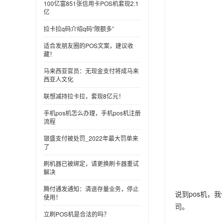
100亿富851张信用卡POS机套现2.1
亿
拉卡拉q码介绍q码“限额多”
适合发朋友圈的POS文案，建议收
藏！
马来西亚官员：无现金支付将成马来
西亚人文化
联想减持拉卡拉，套现8亿元！
手机pos机怎么办理，手机pos机注册
流程
银盛支付被处罚_2022年最大罚单来
了
刷机器已被绑定，请更换刷卡器重试
解决
腾付通发通知：清退存量业务，停止
说到pos机，
使用！
司。
立刷POS机是合法的吗？