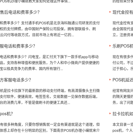
POS机办理小编就教大家如何处理这件事情...
的经验来分享
机售后电话和费率多少？
现代金控
和费率多少？支付通手机POS机是北京海科融通公司研发的支付
现代金控有
权的支付牌照，由中国财产保险公司投保，拥有银联插卡、刷
由全国现代金
、云闪付等收款方式，目前市场上有将近一亿的...
立，注册资本
服电话和费率多少？
乐刷POS
电话和费率多少？闪电宝，是汇付天下旗下一款手机app与移动
现在有很多
品，支持各种增值和便民服务，为个人和中小微商户提供便捷的
付公司，不
宝以极具竞争力的费率、国内所有银行...
过于担心，乐
方客服电话多少？
POS机延
S机是拉卡拉旗下的最新款的移动支付终端，有高清摄像头主扫微
经常有网友问
支付软件，便捷高效，电签签名，交易数据一见保存数据后端，
的隔天更慢
台的消费几率，不管是做刷卡的便捷工具还...
务，出了问题
pos机？
拉卡拉机如
机有很多种角度，只要你想销售就一定会有渠道就是这个道理，但
本文目录一览
体感上却存在十分明显的区别，下面南京POS机办理小编就来介
pos机，个