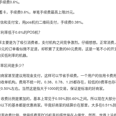
手续费0.6%。
储蓄卡，手续费0.6%，单笔手续费最高上限25元。
微信和支付宝，用pos机扫二维码支付，手续费0.38%。
利率低于0.6%的POS机？
费率主要是为了吸引消费者，支付机构之间竞争激烈。仔细想想。正常消费，
0元的订单看似微不足道，却积累了无数的60元费用，这是一笔不小的开
购买低利率的机器。
利率区间是多少？
的商家甚至建议用现金支付，这样可以节省手续费。一个用户的信用卡费
收单机构。费用不统一时，0.38、0.78、1.25都存在，较低的0费率也存
0.50%左右。当然这是指大于1000的交易，保证是标准的好商家。
费比例是累加的，基本上常见于0.55%到0.60%之间。所以现在大部分POS
53以下的基本都是优惠商家。毕竟好商家的结算价在那里，大多在0.51%到0
准费率收费比例。使用低费率POS机真的感觉是在占便宜。然而，世界上