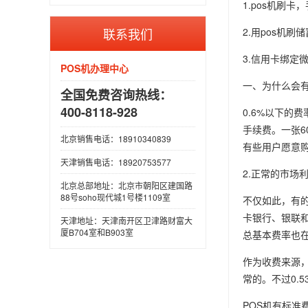
1.pos机刷卡，
联系我们
2.用pos机刷
3.信用卡绑定
POS机办理中心
一、为什么会有
全国免费咨询热线：
400-8118-928
0.6%以下的
手续费。一张6
北京销售电话：18910340839
有些用户愿意
天津销售电话：18920753577
2.正常的市场
北京总部地址：北京市朝阳区建国路
88号soho现代城1号楼1109室
不仅如此，有
卡银行、银联和
天津地址：天津南开区卫津路财富大
厦B704室和B903室
总基本费率也在
作为收费来源，收
常的。不过0.
POS机有标