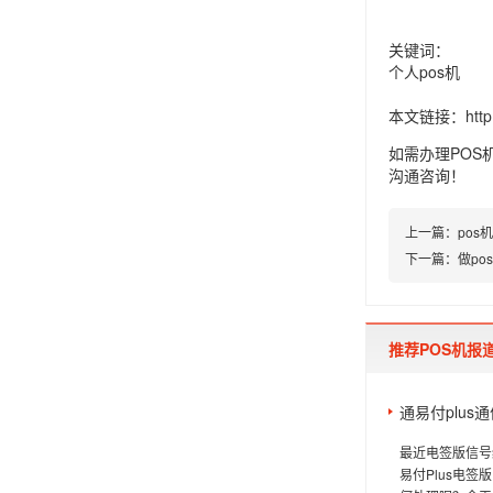
关键词：
个人pos机
本文链接：
htt
如需办理POS
沟通咨询！
上一篇：
po
下一篇：
做po
推荐POS机报
通易付plu
最近电签版信号
易付Plus电