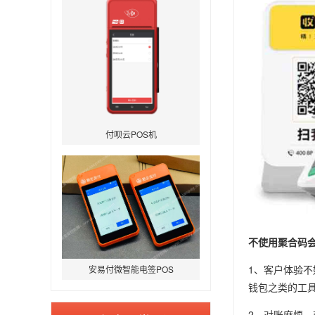
付呗云POS机
不使用聚合码
1、客户体验
安易付微智能电签POS
钱包之类的工
2、对账麻烦