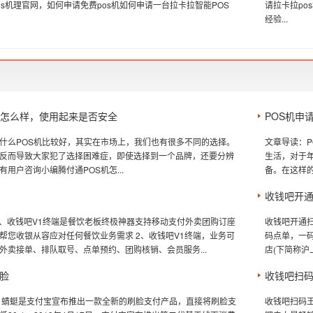
os机理官网，如何申请免费pos机如何申请一台拉卡拉智能POS
请拉卡拉po
经验...
机怎么样，使用起来是否安全
POS机申
什么POS机比较好，其实在市场上，我们也有很多不同的选择。
文章导读：
反而导致大家犯了选择困难症，即使选择到一个品牌，还要分辨
生活，对于
用户咨询小编腾付通POS机怎...
备。在这样的
收钱吧开
 1、收钱吧V1终端是餐饮老板终极神器支持移动支付外卖团购订座
收钱吧开通
帮您收银从容应对任何餐饮业务需求 2、收钱吧V1终端，业务可
码点单，一码
外卖接单、排队取号、点单预约、团购核销、会员服务...
店(下简称沪
脸
收钱吧扫码王
 蜻蜓是支付宝宣布推出一款全新的刷脸支付产品，直接将刷脸支
收钱吧扫码王