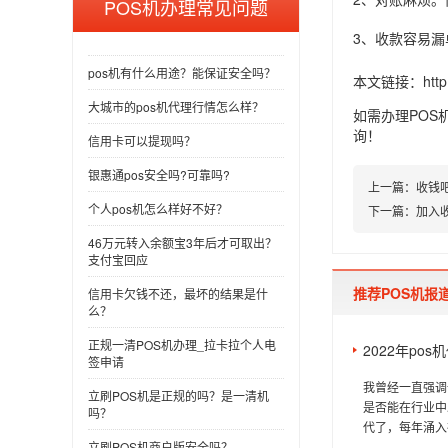
POS机办理常见问题
3、收款容易
pos机有什么用途？能保证安全吗？
本文链接：
htt
大城市的pos机代理行情怎么样？
如需办理POS
询！
信用卡可以提现吗？
银惠通pos安全吗?可靠吗?
上一篇：
收钱吧
个人pos机怎么样好不好？
下一篇：
加入
46万元转入余额宝3年后才可取出？
支付宝回应
推荐POS机报
信用卡欠钱不还，最坏的结果是什
么？
正规一清POS机办理_拉卡拉个人电
2022年po
签申请
我曾经一直强调
立刷POS机是正规的吗？是一清机
是否能在行业中
吗？
代了，每年涌入
立刷POS机商户版安全吗？