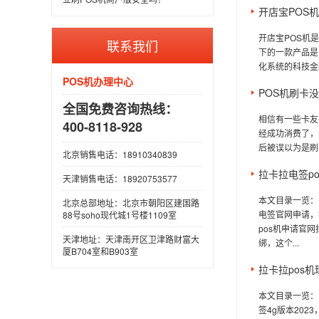
开店宝POS
开店宝POS机
联系我们
下的一款产品是
化系统的科技金融
POS机办理中心
POS机刷卡
全国免费咨询热线：
相信有一些卡友
400-8118-928
经成功消费了，
后被误以为是刷
北京销售电话：18910340839
拉卡拉电签p
天津销售电话：18920753577
本文目录一览：1
北京总部地址：北京市朝阳区建国路
电签官网申请，
88号soho现代城1号楼1109室
pos机申请官
天津地址：天津南开区卫津路财富大
绑，这个...
厦B704室和B903室
拉卡拉pos
本文目录一览：1
签4g版本202