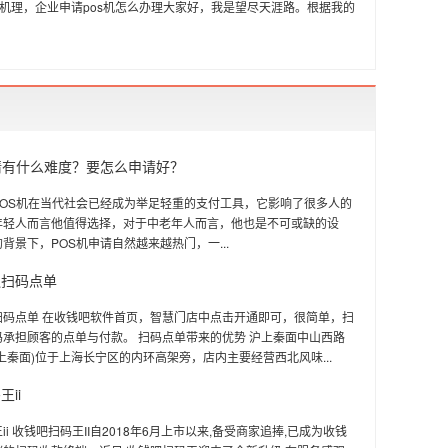
s机理，企业申请pos机怎么办理大家好，我是望尽天涯路。根据我的
请有什么难度？要怎么申请好？
POS机在当代社会已经成为举足轻重的支付工具，它影响了很多人的
年轻人而言他值得选择，对于中老年人而言，他也是不可或缺的设
背景下，POS机申请自然越来越热门，一...
通扫码点单
扫码点单 在收钱吧软件首页，智慧门店中点击开通即可，很简单，扫
承担顾客的点单与付款。 扫码点单带来的优势 沪上秦面中山西路
上秦面)位于上海长宁区的内环高架旁，店内主要经营西北风味...
ii
ii 收钱吧扫码王II自2018年6月上市以来,备受商家追捧,已成为收钱