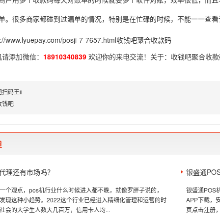
漏单。很多商家都碰到过漏单的情况，特别是在忙碌的时候，不能一一查看
p://www.lyuepay.com/posji-7-7657.html
收钱吧聚合收款码
机请添加微信：
18910340839
欢迎你的来电交流！关于：
收钱吧聚合收款
扫码王ii
收钱吧
道
s机代理还有市场吗？
银盛通PO
一个观点，pos机行业什么时候进入都不晚，就像罗胖子说的，
银盛通PO
发现这种小趋势。2022这个行业已经进入精细化管理和运营的时
APP下载
社会的大学生人数大几百万，信用卡人均...
页点击注册，