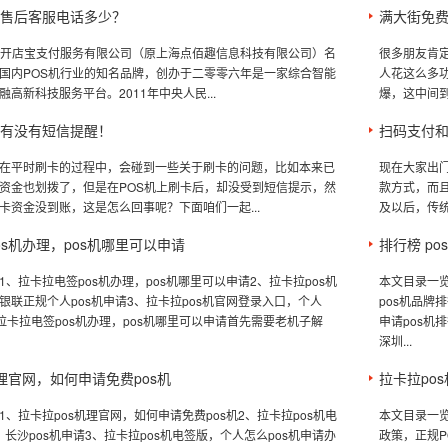
机售后客服电话多少？
满大街免费
是开店宝支付服务有限公司（原上海点佰趣信息科技有限公司）名
很多朋友肯
国内POS机行业的知名品牌，创办于二零零六年是一家综合智能
人花这么多
高新科技服务平台。2011年中央人民...
爆，这中间到
没有没有短信提醒！
扫码支付和
在平时刷卡的过程中，会碰到一些关于刷卡的问题，比如本来已
现在大家出
资金也划拨了，但是在POS机上刷卡后，却没受到短信提示，然
款方式，而
卡资金没到账，这是怎么回事呢？下面咱们一起...
及以后，传统
os机办理，pos机哪里可以申请
排行榜 p
、拉卡拉电签pos机办理，pos机哪里可以申请2、拉卡拉pos机
本文目录一览
银联正规个人pos机申请3、拉卡拉pos机官网登录入口，个人
pos机品牌
网拉卡拉电签pos机办理，pos机哪里可以申请首先需要老机子解
申请pos机
深圳...
机理官网，如何申请免费pos机
拉卡拉po
、拉卡拉pos机理官网，如何申请免费pos机2、拉卡拉pos机电
本文目录一览
3，长沙pos机申请3、拉卡拉pos机电签版，个人怎么pos机申请办
政策，正规P