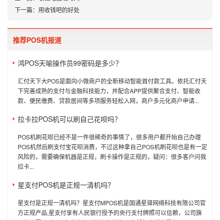
下一篇：
用收钱吧的好处
推荐POS机报道
鸿POS天喻操作员99密码是多少？
汇付天下大POS是面向小微商户的全新移动智能首付款工具。依托汇付天
下完善成熟的支付与金融科技能力，并配合APP提供聚合支付、智能收
款、便民缴费、贷款居间等多项服务轻松入网，商户多元化商户申请...
拉卡拉POS机可以刷自己花呗吗？
POS机刷花呗已经不是一件很稀奇的事情了，很多用户都开始自己办理
POS机然后刷支付宝花呗消费，不过这种拿自己POS机刷花呗也是有一定
风险的，需要确保机器是正规，刷卡操作是正规的，疑问：很多客户问我
拉卡...
星支付POS机是正规一清机吗？
星支付是正规一清机吗？星支付MPOS机是国通星驿网络科技有限公司官
方正规产品,星支付享有人民银行授予的央行支付牌照可以信赖，公司旗