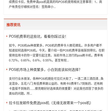
续费拉卡拉，免费申请pos机是真的吗POS机使用相关注意事项：1、商
户有责任仔细核对签名：签购单小...
推荐资讯
POS机费率的这些坑，看看你踩过没！
如今，POS机de种类繁多，POS机的费率令人眼花缭乱。许多用户都不
知道如何选择POS机。今天，要介绍一些POS机费率容易踩到得坑，在职
使用信用卡的你一定要引起注意。当前市场上流行的pos刷卡机，费率有
0.72％，0.65％，0.6％，0.55％。甚至有较...
POS机市场上种类繁多，小白到底该如何选择？
支付行业水很深，各种POS机随处可见烂大街了，一清二清三清四清...鱼
龙混杂，五花八门;有低费率跳公益的、有刷卡0费率T+7到账的、还有刷
卡直接不到账的.......擦亮眼好好选择真的很重要！对此我也回答了很多的
类似的问题。所...
拉卡拉发邮件免费送pos机（无缘无故寄来一个pos机）