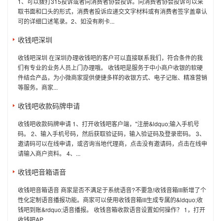
1、可以拨打315投诉或者向消费者协会投诉。向消费者协会投诉可以采
取书面和口头的形式，消费者投诉应递交文字材料或有消费者签字盖章认
可的详细口述笔录。2、如没有刷卡...
收钱吧深圳
收钱吧深圳 在深圳办理收钱吧的客户可以直接联系我们，符合条件的我
们有专业的业务人员上门办理哦。 收钱吧是服务于中小商户收银的软硬
件结合产品，为小微商家提供便捷多样的收银方式、电子记账、精准营销
等服务。商家...
收钱吧收款码牌申请
收钱吧收款码牌申请 1、打开收钱吧客户端，"注册&ldquo;输入手机号
码。 2、输入手机号码，然后获取验证码，输入验证码及登录密码。 3、
邀请码可以在线申请，或咨询当地代理商，点击没有邀请码，点击在线申
请输入商户资料。 4、...
收钱吧音箱语音
收钱吧音箱语音 商家是否不满足于系统语音?不要急!收钱音箱III新增了个
性化定制语音播报功能。商家可以使用收钱音箱III生成专属的&ldquo;收
钱吧到账&rdquo;语音播报。 收钱音箱收款语音设置如何操作？ 1，打开
收钱吧AP...