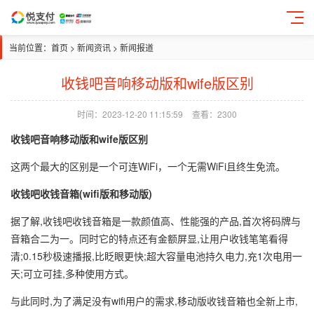
当前位置：
首页
>
新闻资讯
>
新闻报道
收钱吧音响移动版和wife版区别
时间：2023-12-20 11:15:59
查看：2300
收钱吧音响移动版和wife版区别
这两个最大的区别是一个可连WiFi，一个无需WiFi且终生免流。
收钱吧收钱音箱(wifi版和移动版)
据了解,收钱吧收钱音箱是一款颜值高、性能强的产品,首次将码牌与
音箱合二为一。同时它的特点还有金额屏显,让用户收钱笔笔看得
清;0.15秒极速播报,比眨眼更快;超大容量电池持久电力,充1次电用一
天;可立可挂,多种使用方式。
与此同时,为了满足没有wifi用户的需求,移动版收钱音箱也全新上市,