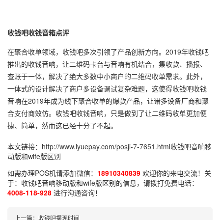
收钱吧收钱音箱点评
在聚合收单领域，收钱吧多次引领了产品创新方向。2019年收钱吧
推出的收钱音响，让二维码卡台与音响有机结合，集收款、播报、
查账于一体，解决了绝大多数中小商户的二维码收单需求。此外，
一体式的设计解决了商户多设备调试复杂难题，这使得收钱吧收钱
音响在2019年成为线下聚合收单的爆款产品，让诸多设备厂商和聚
合支付商效仿。收钱吧收钱音响，只是做到了让二维码收单更加便
捷、简单，然而这已经十分了不起。
本文链接：
http://www.lyuepay.com/posji-7-7651.html
收钱吧音响移
动版和wife版区别
如需办理POS机请添加微信：
18910340839
欢迎你的来电交流！关
于：
收钱吧音响移动版和wife版区别
的信息，请拨打免费电话：
4008-118-928
进行沟通咨询！
上一篇：
收钱吧提现时间