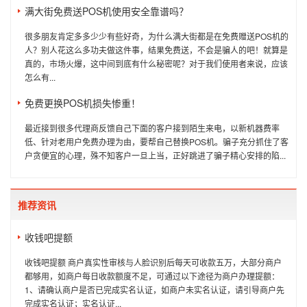
满大街免费送POS机使用安全靠谱吗？
很多朋友肯定多多少少有些好奇，为什么满大街都是在免费赠送POS机的
人？别人花这么多功夫做这件事，结果免费送，不会是骗人的吧！就算是
真的，市场火爆，这中间到底有什么秘密呢？对于我们使用者来说，应该
怎么有...
免费更换POS机损失惨重！
最近接到很多代理商反馈自己下面的客户接到陌生来电，以新机器费率
低、针对老用户免费办理为由，要帮自己替换POS机。骗子充分抓住了客
户贪便宜的心理，殊不知客户一旦上当，正好跳进了骗子精心安排的陷...
推荐资讯
收钱吧提额
收钱吧提额 商户真实性审核与人脸识别后每天可收款五万，大部分商户
都够用，如商户每日收款额度不足，可通过以下途径为商户办理提额：
1、请确认商户是否已完成实名认证，如商户未实名认证，请引导商户先
完成实名认证；实名认证...