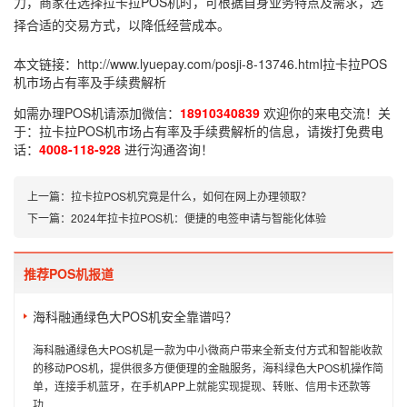
力，商家在选择拉卡拉POS机时，可根据自身业务特点及需求，选
择合适的交易方式，以降低经营成本。
本文链接：
http://www.lyuepay.com/posji-8-13746.html
拉卡拉POS
机市场占有率及手续费解析
如需办理POS机请添加微信：
18910340839
欢迎你的来电交流！关
于：
拉卡拉POS机市场占有率及手续费解析
的信息，请拨打免费电
话：
4008-118-928
进行沟通咨询！
上一篇：
拉卡拉POS机究竟是什么，如何在网上办理领取？
下一篇：
2024年拉卡拉POS机：便捷的电签申请与智能化体验
推荐POS机报道
海科融通绿色大POS机安全靠谱吗？
海科融通绿色大POS机是一款为中小微商户带来全新支付方式和智能收款
的移动POS机，提供很多方便便理的金融服务，海科绿色大POS机操作简
单，连接手机蓝牙，在手机APP上就能实现提现、转账、信用卡还款等
功...