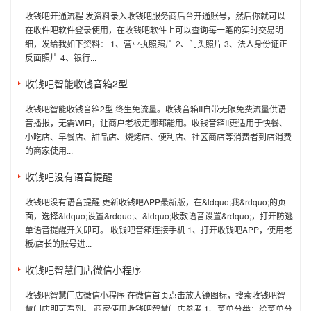
收钱吧开通流程 发资料录入收钱吧服务商后台开通账号，然后你就可以
在收件吧软件登录使用，在收钱吧软件上可以查询每一笔的实时交易明
细，发给我如下资料： 1、营业执照照片 2、门头照片 3、法人身份证正
反面照片 4、银行...
收钱吧智能收钱音箱2型
收钱吧智能收钱音箱2型 终生免流量。收钱音箱II自带无限免费流量供语
音播报，无需WiFi，让商户老板走哪都能用。收钱音箱II更适用于快餐、
小吃店、早餐店、甜品店、烧烤店、便利店、社区商店等消费者到店消费
的商家使用...
收钱吧没有语音提醒
收钱吧没有语音提醒 更新收钱吧APP最新版，在&ldquo;我&rdquo;的页
面，选择&ldquo;设置&rdquo;、&ldquo;收款语音设置&rdquo;，打开防逃
单语音提醒开关即可。 收钱吧音箱连接手机 1、打开收钱吧APP，使用老
板/店长的账号进...
收钱吧智慧门店微信小程序
收钱吧智慧门店微信小程序 在微信首页点击放大镜图标，搜索收钱吧智
慧门店即可看到。 商家使用收钱吧智慧门店参考 1、菜单分类：给菜单分