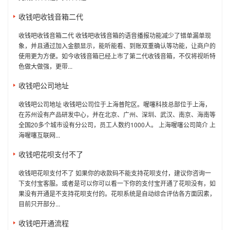
收钱吧收钱音箱二代
收钱吧收钱音箱二代 收钱吧收钱音箱的语音播报功能减少了错单漏单现
象，并且通过加入金额显示，能听能看、到账双重确认等功能，让商户的
使用更为方便。如今收钱音箱已经上市了第二代收钱音箱，不仅将视听特
色做大做强，更带...
收钱吧公司地址
收钱吧公司地址 收钱吧公司位于上海普陀区。喔噻科技总部位于上海，
在苏州设有产品研发中心，并在北京、广州、深圳、武汉、南京、海南等
全国20多个城市设有分公司，员工人数约1000人。 上海喔噻公司简介 上
海喔噻互联网...
收钱吧花呗支付不了
收钱吧花呗支付不了 如果你的收款码不能支持花呗支付，建议你咨询一
下支付宝客服。或者是可以你可以看一下你的支付宝开通了花呗没有，如
果没有开通是不支持花呗支付的。花呗系统是自动综合评估各方面因素，
目前只开部分...
收钱吧开通流程