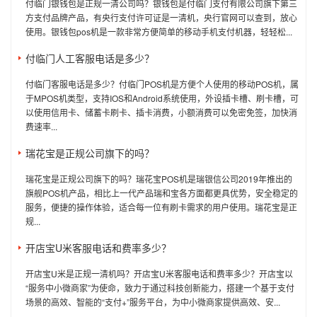
付临门银钱包是正规一清公司吗？银钱包是付临门支付有限公司旗下第三
方支付品牌产品，有央行支付许可证是一清机，央行官网可以查到，放心
使用。银钱包pos机是一款非常方便简单的移动手机支付机器，轻轻松...
付临门人工客服电话是多少？
付临门客服电话是多少？付临门POS机是方便个人使用的移动POS机，属
于MPOS机类型，支持IOS和Android系统使用，外设插卡槽、刷卡槽，可
以使用信用卡、储蓄卡刷卡、插卡消费，小额消费可以免密免签，加快消
费速率...
瑞花宝是正规公司旗下的吗？
瑞花宝是正规公司旗下的吗？瑞花宝POS机是瑞银信公司2019年推出的
旗舰POS机产品，相比上一代产品瑞和宝各方面都更具优势，安全稳定的
服务，便捷的操作体验，适合每一位有刷卡需求的用户使用。瑞花宝是正
规...
开店宝U米客服电话和费率多少？
开店宝U米是正规一清机吗？开店宝U米客服电话和费率多少？开店宝以
“服务中小微商家”为使命，致力于通过科技创新能力，搭建一个基于支付
场景的高效、智能的“支付+”服务平台，为中小微商家提供高效、安...