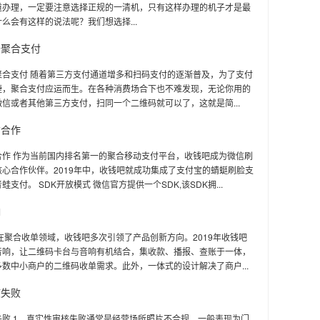
道办理，一定要注意选择正规的一清机，只有这样办理的机子才是最
么会有这样的说法呢？我们想选择...
于聚合支付
聚合支付 随着第三方支付通道增多和扫码支付的逐渐普及，为了支付
捷，聚合支付应运而生。在各种消费场合下也不难发现，无论你用的
信或者其他第三方支付，扫同一个二维码就可以了，这就是简...
信合作
合作 作为当前国内排名第一的聚合移动支付平台，收钱吧成为微信刷
心合作伙伴。2019年中，收钱吧就成功集成了支付宝的蜻蜓刷脸支
支付。 SDK开放模式 微信官方提供一个SDK,该SDK拥...
响
在聚合收单领域，收钱吧多次引领了产品创新方向。2019年收钱吧
音响，让二维码卡台与音响有机结合，集收款、播报、查账于一体，
数中小商户的二维码收单需求。此外，一体式的设计解决了商户...
核失败
失败 1、真实性审核失败通常是经营场所照片不合规，一般表现为门