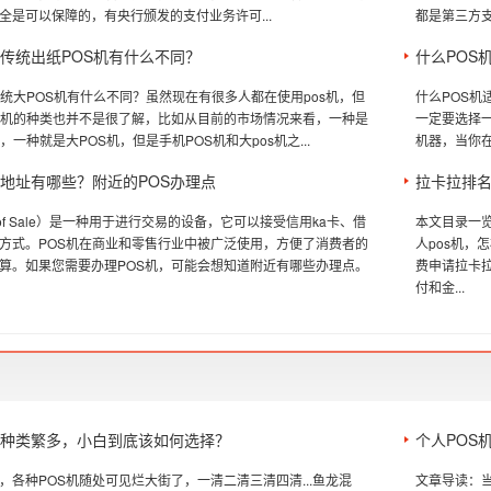
全是可以保障的，有央行颁发的支付业务许可...
都是第三方支
和传统出纸POS机有什么不同？
什么POS
传统大POS机有什么不同？虽然现在有很多人都在使用pos机，但
什么POS机
S机的种类也并不是很了解，比如从目前的市场情况来看，一种是
一定要选择
，一种就是大POS机，但是手机POS机和大pos机之...
机器，当你在
理地址有哪些？附近的POS办理点
拉卡拉排名
nt of Sale）是一种用于进行交易的设备，它可以接受信用ka卡、借
本文目录一览
方式。POS机在商业和零售行业中被广泛使用，方便了消费者的
人pos机，
算。如果您需要办理POS机，可能会想知道附近有哪些办理点。
费申请拉卡
付和金...
上种类繁多，小白到底该如何选择？
个人POS
，各种POS机随处可见烂大街了，一清二清三清四清...鱼龙混
文章导读：