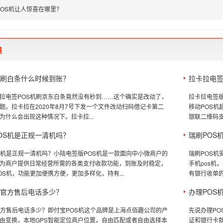
POS机让人惊喜在哪里？
道
机刷白条什么时候到账？
拉卡拉电签
拉电签POS机刷京东白条竟然没有秒到……这个确实是改动了，
拉卡拉电签版
题。拉卡拉在2020年8月7号下发一个文件改动扫码借记卡第二
移动POS
为什么会出现这种情况下。拉卡拉...
银联二维码支
OS机是正规一清机吗？
瑞刷POS
S机是正规一清机吗？小陆电签版POS机是一款面向中小微商户的
瑞刷POS机
为商户提供日常经营所需的各类支付收款功能，到账及时稳定，
手机pos机
OS机，功能更加便携方便，更加多样化，持有...
有银行收单的
机官方售后电话多少？
办理POS
官方售后电话多少？即付宝POS机这个品牌是上海点佰趣公司的产
先说办理P
由变换，本地GPS智能定位商户位置，自由匹配或者自由选择本
证和银行卡就