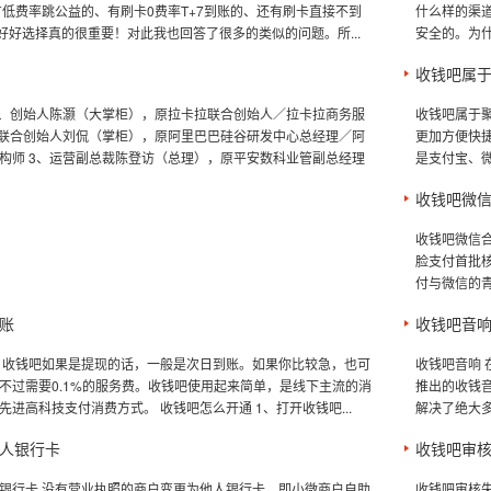
有低费率跳公益的、有刷卡0费率T+7到账的、还有刷卡直接不到
什么样的渠
.擦亮眼好好选择真的很重要！对此我也回答了很多的类似的问题。所...
安全的。为什
收钱吧属
1、创始人陈灏（大掌柜），原拉卡拉联合创始人／拉卡拉商务服
收钱吧属于
、联合创始人刘侃（掌柜），原阿里巴巴硅谷研发中心总经理／阿
更加方便快
构师 3、运营副总裁陈登访（总理），原平安数科业管副总经理
是支付宝、微
收钱吧微
收钱吧微信
脸支付首批核
付与微信的青蛙
账
收钱吧音
 收钱吧如果是提现的话，一般是次日到账。如果你比较急，也可
收钱吧音响 
不过需要0.1%的服务费。收钱吧使用起来简单，是线下主流的消
推出的收钱
先进高科技支付消费方式。 收钱吧怎么开通 1、打开收钱吧...
解决了绝大多
人银行卡
收钱吧审
银行卡 没有营业执照的商户变更为他人银行卡，即小微商户自助
收钱吧审核