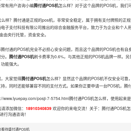
经常有用户咨询小编
腾付通POS机
怎么样？对于这个品牌的POS机，我们
怎么样？腾付通是正规的pos机，非常安全稳定，属于拥有支付牌照的正
通电子支付科技有限公司推出的综合金融服务平台，致力于为企业和个人
资金由央行托管，资金安全。
腾付通的POS机完全不必担心安全问题，而且这个品牌的POS机也有自
积分。
腾付通POS机
刷卡费率为0.6%，与其他正规的POS机品牌一样。
，功能强大。
绍，大家觉得
腾付通POS机
怎么样？显然这个品牌的POS机不仅安全可靠
支持，同时还能够兼容不同的支付方式。如果你正要申请一台POS机，腾
p://www.lyuepay.com/posji-7-5754.html
腾付通POS机怎么样，使用起来
机请添加微信：
18910340839
欢迎你的来电交流！关于：
腾付通POS机
进行沟通咨询！
来看待盛付通POS机