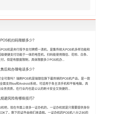
POS机扫码限额多少？
POS机是央行授予支付牌照一清机，是集传统大POS机多样功能和
机超级便捷支付功能于一体的电签机，扫码能使用微信、花呗、白条、
付，但是有额度限制，具体限额多少POS机办...
机售后和办理电话多少？
安全可靠吗？瑞刷POS机是瑞银信旗下最热销的POS机产品，是一款
，全面支持Ios和Android系统，可适用于各主流手机和平板电脑，具
业务资质，在行业内也是公认的刷卡安全又快捷的...
机规避风险有哪些技巧？
OS机吧，现在市面上很多一证办机的，一证办机就是只需要提供身份
OK了，剩下的证件由他们来造假。一证办机的POS机八分之90的