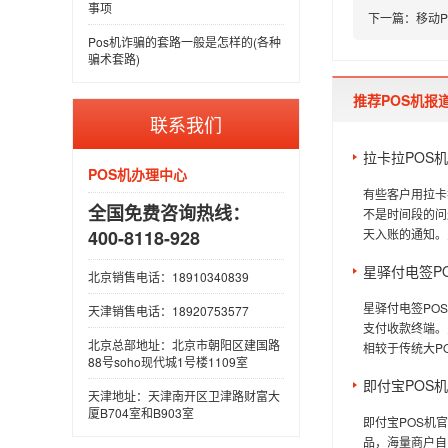
事项
下一篇：
移动
Pos机诈骗的套路一般是怎样的(各种
骗术套路)
推荐POS机报
联系我们
拉卡拉POS
POS机办理中心
有些客户用拉卡
全国免费咨询热线：
不是时间段的问
天入账的通知。
400-8118-928
星驿付电签P
北京销售电话：18910340839
星驿付电签PO
天津销售电话：18920753577
支付收款终端。
北京总部地址：北京市朝阳区建国路
相较于传统大P
88号soho现代城1号楼1109室
即付宝POS
天津地址：天津南开区卫津路财富大
厦B704室和B903室
即付宝POS机
品，海量商户自