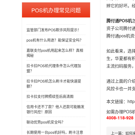
辨它的好坏。
POS机办理常见问题
腾付通POS机
资子公司腾付
监管部门发布POS欺诈风险提示！
腾付通pos机
pos机有什么用途？能保证安全吗？
如此看来，选择
嘉联支付pos机用起来怎么样？真相
揭秘
生，华夏都有
主流扫码服务
拉卡拉POS机代理条件怎么代理加
盟？
通过上面的介
拉卡拉POS机怎么刷卡才能快速提
额？
风控卡也一并
拉卡拉支付牌照续签后高清图
本文链接：
htt
信用卡还不了款？他人还款可能触发
如需办理POS
银行风控！原因
4008-118-928
联动优势pos机安全吗？
长期使用一台pos机好吗，刷卡注意
上一篇：
如何